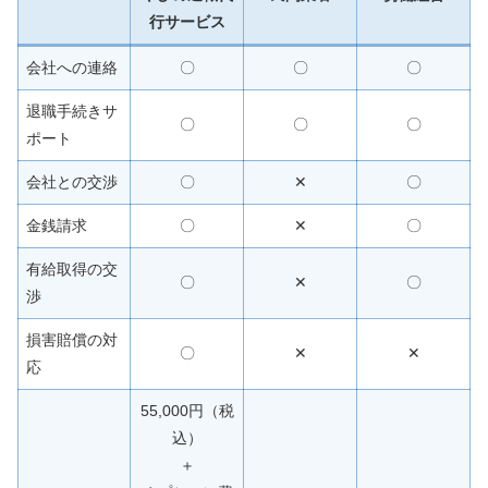
行サービス
会社への連絡
〇
〇
〇
退職手続きサ
〇
〇
〇
ポート
会社との交渉
〇
✕
〇
金銭請求
〇
✕
〇
有給取得の交
〇
✕
〇
渉
損害賠償の対
〇
✕
✕
応
55,000円（税
込）
＋